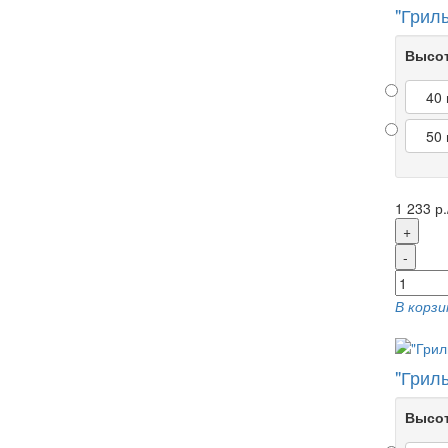
"Грил
Высот
40
50
1 233 р.
+
-
В корзи
"Грил
Высот