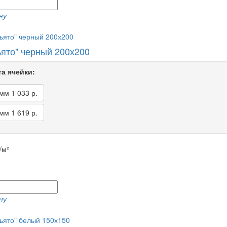
ну
ьято" черный 200х200
а ячейки:
 мм
1 033 р.
 мм
1 619 р.
/м²
ну