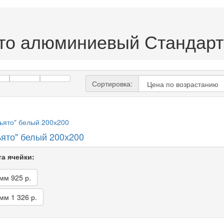
то алюминиевый Стандарт
Сортировка:
ьято" белый 200х200
а ячейки:
 мм
925 р.
 мм
1 326 р.