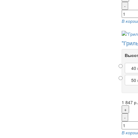
-
В корзи
"Грил
Высот
40
50
1 847 р.
+
-
В корзи