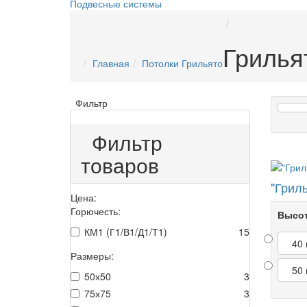
Подвесные системы
Грилья
Главная
Потолки Грильято
Фильтр
Фильтр
товаров
"Грил
Цена:
Горючесть:
Высот
КМ1 (Г1/В1/Д1/Т1)
15
40
Размеры:
50
50х50
3
75х75
3