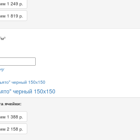
 мм
1 249 р.
 мм
1 819 р.
/м²
ну
ьято" черный 150х150
а ячейки:
 мм
1 388 р.
 мм
2 158 р.