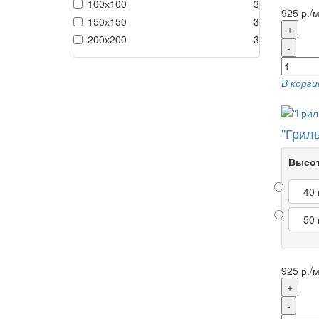
100х100
3
925 р./м
150х150
3
+
200х200
3
-
В корзи
"Грил
Высот
40
50
925 р./м
+
-