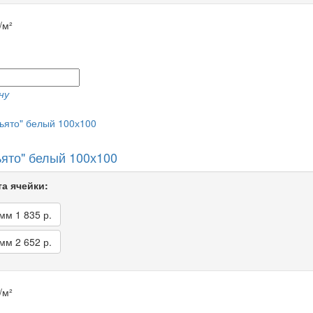
/м²
ну
ьято" белый 100х100
а ячейки:
 мм
1 835 р.
 мм
2 652 р.
/м²