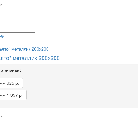
²
ну
ьято" металлик 200х200
а ячейки:
 мм
925 р.
 мм
1 357 р.
²