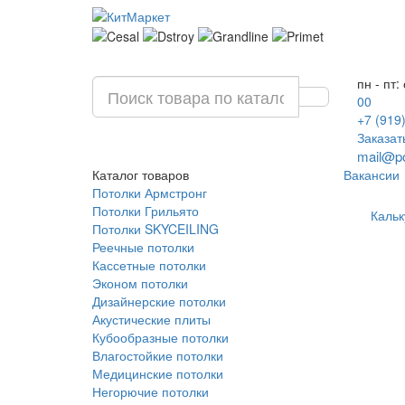
пн - пт:
00
+7 (919
Заказат
mail@po
Каталог
товаров
Вакансии
Потолки Армстронг
Потолки Грильято
Кальк
Потолки SKYCEILING
Реечные потолки
Кассетные потолки
Эконом потолки
Дизайнерские потолки
Акустические плиты
Кубообразные потолки
Влагостойкие потолки
Медицинские потолки
Негорючие потолки