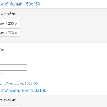
ьято" белый 150х150
а ячейки:
 мм
1 233 р.
 мм
1 773 р.
/м²
ну
ьято" металлик 150х150
а ячейки: