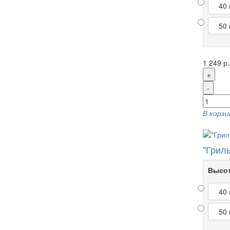
40
50
1 249 р.
+
-
В корзи
"Грил
Высот
40
50