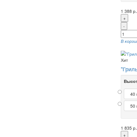
1 388 р.
+
-
В корзи
Хит
"Грил
Высот
40
50
1 835 р.
+