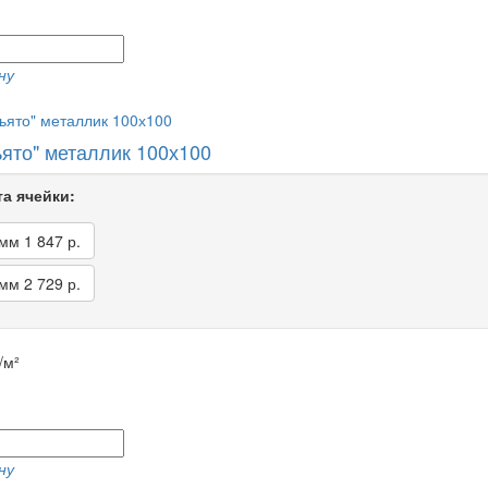
ну
ьято" металлик 100х100
а ячейки:
 мм
1 847 р.
 мм
2 729 р.
/м²
ну