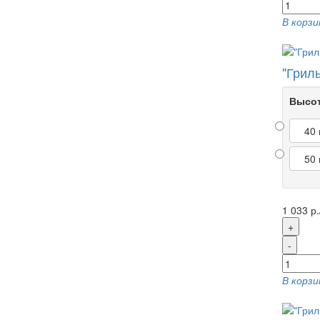
В корзи
"Грил
Высот
40
50
1 033 р.
+
-
В корзи